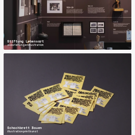
Stiftung Lebensart
ausstellungen
illustration
Schachbrett Bauen
illustration
print
kunst