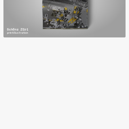
Schönz Züri
print
illustration
design